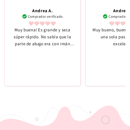
Andrea A.
Andrea 
Comprador verificado
Comprador ve
Muy buena! Es grande y seca
Muy bueno, buen p
súper rápido. No sabía que la
una sola pasa
parte de abajo era con imán
excelent
superior buena