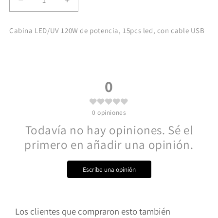
Reducir
Aumentar
cantidad
cantidad
para
para
Cabina LED/UV 120W de potencia, 15pcs led, con cable USB
Cabina
Cabina
Mini-
Mini-
G
G
15
15
luces
luces
0
LED/UV
LED/UV
0
opiniones
Todavía no hay opiniones. Sé el
primero en añadir una opinión.
Escribe una opinión
Los clientes que compraron esto también