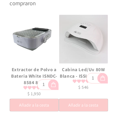
compraron
Extractor de Polvo a
Cabina Led/Uv 80W
Bateria White ISNDC-
Blanca - ISSI Supplies
8584 80W
$ 546
$ 1,950
Añadir a la cesta
Añadir a la cesta