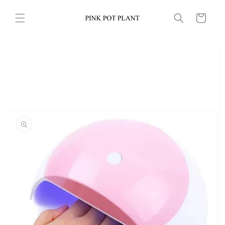
Ir
directamente
Carrito
al contenido
Ir
directamente
a la
información
del producto